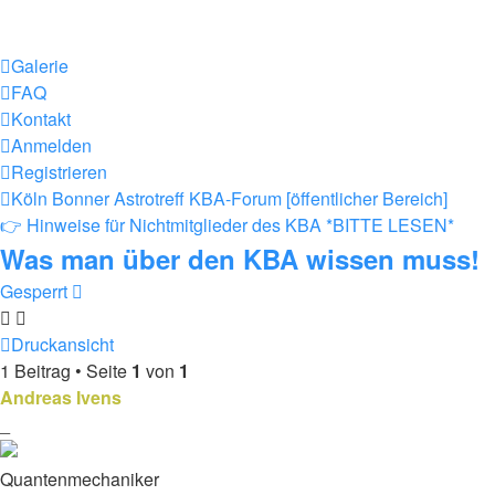
Galerie
FAQ
Kontakt
Anmelden
Registrieren
Köln Bonner Astrotreff
KBA-Forum [öffentlicher Bereich]
👉 Hinweise für Nichtmitglieder des KBA *BITTE LESEN*
Was man über den KBA wissen muss!
Gesperrt
Druckansicht
1 Beitrag • Seite
1
von
1
Andreas Ivens
_
Quantenmechaniker