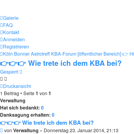
Galerie
FAQ
Kontakt
Anmelden
Registrieren
Köln Bonner Astrotreff
KBA-Forum [öffentlicher Bereich]
👉 Hi
👉👉👉 Wie trete ich dem KBA bei?
Gesperrt
Druckansicht
1 Beitrag • Seite
1
von
1
Verwaltung
Hat sich bedankt:
0
Danksagung erhalten:
0
👉👉👉 Wie trete ich dem KBA bei?
Beitrag
von
Verwaltung
»
Donnerstag 23. Januar 2014, 21:13