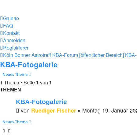
Galerie
FAQ
Kontakt
Anmelden
Registrieren
Köln Bonner Astrotreff
KBA-Forum [öffentlicher Bereich]
KBA-
KBA-Fotogalerie
Neues Thema
1 Thema • Seite
1
von
1
THEMEN
KBA-Fotogalerie
von
Ruediger Fischer
»
Montag 19. Januar 20
Neues Thema