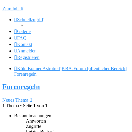
Zum Inhalt
Schnellzugriff
Galerie
FAQ
Kontakt
Anmelden
Registrieren
Köln Bonner Astrotreff
KBA-Forum [öffentlicher Bereich]
Forenregeln
Forenregeln
Neues Thema
1 Thema • Seite
1
von
1
Bekanntmachungen
Antworten
Zugriffe
Letzter Beitrag