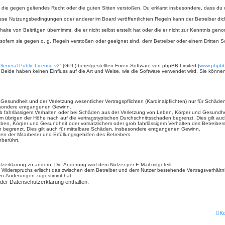
ält, die gegen geltendes Recht oder die guten Sitten verstoßen. Du erklärst insbesondere, dass du
iese Nutzungsbedingungen oder anderer im Board veröffentlichten Regeln kann der Betreiber d
halte von Beiträgen übernimmt, die er nicht selbst erstellt hat oder die er nicht zur Kenntnis g
 sofern sie gegen o. g. Regeln verstoßen oder geeignet sind, dem Betreiber oder einem Dritten
eneral Public License v2
“ (GPL) bereitgestellten Foren-Software von phpBB Limited (
www.phpb
. Beide haben keinen Einfluss auf die Art und Weise, wie die Software verwendet wird. Sie kön
sundheit und der Verletzung wesentlicher Vertragspflichten (Kardinalpflichten) nur für Schäden,
sbesondere entgangenen Gewinn.
b fahrlässigem Verhalten oder bei Schäden aus der Verletzung von Leben, Körper und Gesundheit 
im übrigen der Höhe nach auf die vertragstypischen Durchschnittsschäden begrenzt. Dies gilt a
ben, Körper und Gesundheit oder vorsätzlichem oder grob fahrlässigem Verhalten des Betreiber
n begrenzt. Dies gilt auch für mittelbare Schäden, insbesondere entgangenen Gewinn.
n der Mitarbeiter und Erfüllungsgehilfen des Betreibers.
berührt.
zerklärung zu ändern. Die Änderung wird dem Nutzer per E-Mail mitgeteilt.
 Widerspruchs erlischt das zwischen dem Betreiber und dem Nutzer bestehende Vertragsverhältnis
den Änderungen zugestimmt hat.
 der Datenschutzerklärung enthalten.
Ko