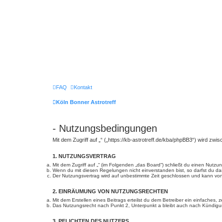
FAQ
Kontakt
Köln Bonner Astrotreff
- Nutzungsbedingungen
Mit dem Zugriff auf „“ („https://kb-astrotreff.de/kba/phpBB3“) wird zw
1. NUTZUNGSVERTRAG
Mit dem Zugriff auf „“ (im Folgenden „das Board“) schließt du einen Nutz
Wenn du mit diesen Regelungen nicht einverstanden bist, so darfst du das
Der Nutzungsvertrag wird auf unbestimmte Zeit geschlossen und kann von 
2. EINRÄUMUNG VON NUTZUNGSRECHTEN
Mit dem Erstellen eines Beitrags erteilst du dem Betreiber ein einfaches
Das Nutzungsrecht nach Punkt 2, Unterpunkt a bleibt auch nach Kündig
3. PFLICHTEN DES NUTZERS