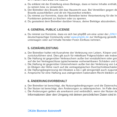
Du erklärst mit der Erstellung eines Beitrags, dass er keine Inhalte enth
zu setzen bzw. zu verwenden.
Der Betreiber des Boards übt das Hausrecht aus. Bei Verstößen gegen d
Boards ausschließen und dir ein Hausverbot erteilen.
Du nimmst zur Kenntnis, dass der Betreiber keine Verantwortung für die In
Funktionen jederzeit zu löschen oder zu sperren.
Du gestattest dem Betreiber darüber hinaus, deine Beiträge abzuändern,
4. GENERAL PUBLIC LICENSE
Du nimmst zur Kenntnis, dass es sich bei phpBB um eine unter der „
GNU G
deutschsprachige Community unter
www.phpbb.de
zur Verfügung gestellt
untersagen oder auf Inhalte fremder Foren Einfluss nehmen.
5. GEWÄHRLEISTUNG
Der Betreiber haftet mit Ausnahme der Verletzung von Leben, Körper und Ge
zurückzuführen sind. Dies gilt auch für mittelbare Folgeschäden wie in
Die Haftung ist gegenüber Verbrauchern außer bei vorsätzlichem oder gro
auf die bei Vertragsschluss typischerweise vorhersehbaren Schäden und 
Die Haftung ist gegenüber Unternehmern außer bei der Verletzung von Le
im Übrigen der Höhe nach auf die vertragstypischen Durchschnittsschäde
Die Haftungsbegrenzung der Absätze a bis c gilt sinngemäß auch zugunste
Ansprüche für eine Haftung aus zwingendem nationalem Recht bleiben un
6. ÄNDERUNGSVORBEHALT
Der Betreiber ist berechtigt, die Nutzungsbedingungen und die Datenschut
Der Nutzer ist berechtigt, den Änderungen zu widersprechen. Im Falle des
Die Änderungen gelten als anerkannt und verbindlich, wenn der Nutzer 
Informationen über den Umgang mit deinen persönlichen Daten sind in
Köln Bonner Astrotreff