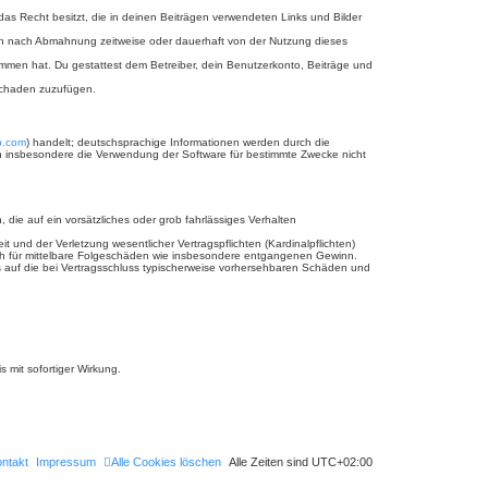
 das Recht besitzt, die in deinen Beiträgen verwendeten Links und Bilder
ich nach Abmahnung zeitweise oder dauerhaft von der Nutzung dieses
enommen hat. Du gestattest dem Betreiber, dein Benutzerkonto, Beiträge und
 Schaden zuzufügen.
b.com
) handelt; deutschsprachige Informationen werden durch die
nen insbesondere die Verwendung der Software für bestimmte Zwecke nicht
 die auf ein vorsätzliches oder grob fahrlässiges Verhalten
und der Verletzung wesentlicher Vertragspflichten (Kardinalpflichten)
uch für mittelbare Folgeschäden wie insbesondere entgangenen Gewinn.
s auf die bei Vertragsschluss typischerweise vorhersehbaren Schäden und
 mit sofortiger Wirkung.
ntakt
Impressum
Alle Cookies löschen
Alle Zeiten sind
UTC+02:00