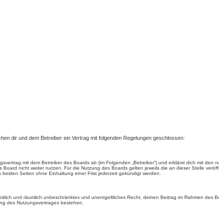
ischen dir und dem Betreiber ein Vertrag mit folgenden Regelungen geschlossen:
ungsvertrag mit dem Betreiber des Boards ab (im Folgenden „Betreiber“) und erklärst dich mit d
 Board nicht weiter nutzen. Für die Nutzung des Boards gelten jeweils die an dieser Stelle veröf
beiden Seiten ohne Einhaltung einer Frist jederzeit gekündigt werden.
, zeitlich und räumlich unbeschränktes und unentgeltliches Recht, deinen Beitrag im Rahmen des 
ung des Nutzungsvertrages bestehen.