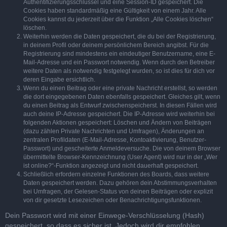
Authentifizierungsschlüssel und eine Session-ID gespeichert. Die
Cookies haben standardmäßig eine Gültigkeit von einem Jahr. Alle
Cookies kannst du jederzeit über die Funktion „Alle Cookies löschen“
löschen.
Weiterhin werden die Daten gespeichert, die du bei der Registrierung,
in deinem Profil oder deinem persönlichem Bereich angibst. Für die
Registrierung sind mindestens ein eindeutiger Benutzername, eine E-
Mail-Adresse und ein Passwort notwendig. Wenn durch den Betreiber
weitere Daten als notwendig festgelegt wurden, so ist dies für dich vor
deren Eingabe ersichtlich.
Wenn du einen Beitrag oder eine private Nachricht erstellst, so werden
die dort eingegebenen Daten ebenfalls gespeichert. Gleiches gilt, wenn
du einen Beitrag als Entwurf zwischenspeicherst. In diesen Fällen wird
auch deine IP-Adresse gespeichert. Die IP-Adresse wird weiterhin bei
folgenden Aktionen gespeichert: Löschen und Ändern von Beiträgen
(dazu zählen Private Nachrichten und Umfragen), Änderungen an
zentralen Profildaten (E-Mail-Adresse, Kontoaktivierung, Benutzer-
Passwort) und gescheiterte Anmeldeversuche. Die von deinem Browser
übermittelte Browser-Kennzeichnung (User Agent) wird nur in der „Wer
ist online?“-Funktion angezeigt und nicht dauerhaft gespeichert.
Schließlich erfordern einzelne Funktionen des Boards, dass weitere
Daten gespeichert werden. Dazu gehören dein Abstimmungsverhalten
bei Umfragen, der Gelesen-Status von deinen Beiträgen oder explizit
von dir gesetzte Lesezeichen oder Benachrichtigungsfunktionen.
Dein Passwort wird mit einer Einwege-Verschlüsselung (Hash)
gespeichert, so dass es sicher ist. Jedoch wird dir empfohlen,