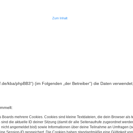
Zum Inhalt
otreff.de/kba/phpBB3“) (im Folgenden „der Betreiber“) die Daten verwe
ammelt:
s Boards mehrere Cookies. Cookies sind kleine Textdateien, die dein Browser als
 sind die aktuelle ID deiner Sitzung (damit dir alle Seitenaufrufe zugeordnet werd
u nicht angemeldet bist) sowie Informationen über deine Teilnahme an Umfragen (s
eine Session-ID gespeichert. Die Cookies haben standardmäßig eine Gültigkeit von 