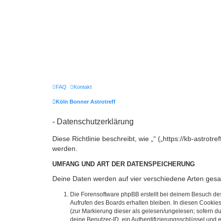
FAQ
Kontakt
Köln Bonner Astrotreff
- Datenschutzerklärung
Diese Richtlinie beschreibt, wie „“ („https://kb-astr
werden.
UMFANG UND ART DER DATENSPEICHERUNG
Deine Daten werden auf vier verschiedene Arten ges
Die Forensoftware phpBB erstellt bei deinem Besuch de
Aufrufen des Boards erhalten bleiben. In diesen Cookies
(zur Markierung dieser als gelesen/ungelesen; sofern d
deine Benutzer-ID, ein Authentifizierungsschlüssel und 