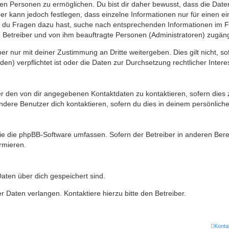
n Personen zu ermöglichen. Du bist dir daher bewusst, dass die Daten d
ber kann jedoch festlegen, dass einzelne Informationen nur für einen ei
n du Fragen dazu hast, suche nach entsprechenden Informationen im Fo
n Betreiber und von ihm beauftragte Personen (Administratoren) zugäng
r nur mit deiner Zustimmung an Dritte weitergeben. Dies gilt nicht, s
n) verpflichtet ist oder die Daten zur Durchsetzung rechtlicher Interes
er den von dir angegebenen Kontaktdaten zu kontaktieren, sofern dies 
andere Benutzer dich kontaktieren, sofern du dies in deinem persönliche
, die die phpBB-Software umfassen. Sofern der Betreiber in anderen Be
ormieren.
 Daten über dich gespeichert sind.
 Daten verlangen. Kontaktiere hierzu bitte den Betreiber.
Konta