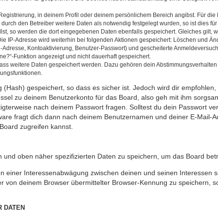
Registrierung, in deinem Profil oder deinem persönlichem Bereich angibst. Für di
rch den Betreiber weitere Daten als notwendig festgelegt wurden, so ist dies für 
llst, so werden die dort eingegebenen Daten ebenfalls gespeichert. Gleiches gilt, 
Die IP-Adresse wird weiterhin bei folgenden Aktionen gespeichert: Löschen und Än
l-Adresse, Kontoaktivierung, Benutzer-Passwort) und gescheiterte Anmeldeversuch
ine?“-Funktion angezeigt und nicht dauerhaft gespeichert.
 dass weitere Daten gespeichert werden. Dazu gehören dein Abstimmungsverhalten
gungsfunktionen.
(Hash) gespeichert, so dass es sicher ist. Jedoch wird dir empfohlen, 
ssel zu deinem Benutzerkonto für das Board, also geh mit ihm sorgsam
htigterweise nach deinem Passwort fragen. Solltest du dein Passwort v
are fragt dich dann nach deinem Benutzernamen und deiner E-Mail-Ad
Board zugreifen kannst.
en und oben näher spezifizierten Daten zu speichern, um das Board bet
en einer Interessenabwägung zwischen deinen und seinen Interessen sow
r von deinem Browser übermittelter Browser-Kennung zu speichern, so
R DATEN