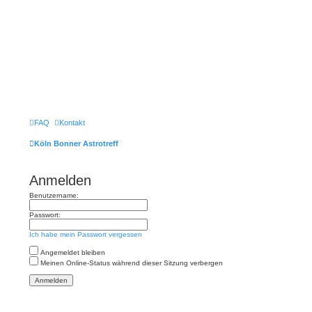
FAQ
Kontakt
Köln Bonner Astrotreff
Anmelden
Benutzername:
Passwort:
Ich habe mein Passwort vergessen
Angemeldet bleiben
Meinen Online-Status während dieser Sitzung verbergen