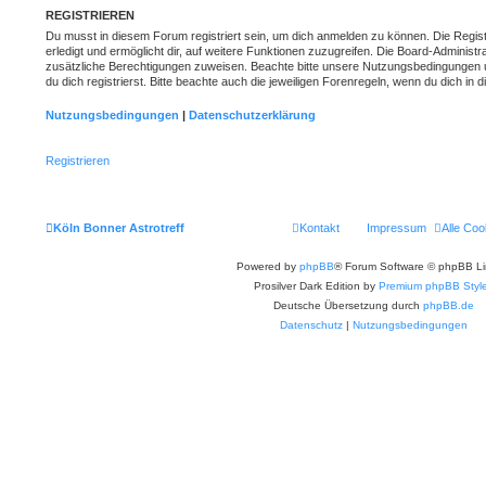
REGISTRIEREN
Du musst in diesem Forum registriert sein, um dich anmelden zu können. Die Regist
erledigt und ermöglicht dir, auf weitere Funktionen zuzugreifen. Die Board-Administr
zusätzliche Berechtigungen zuweisen. Beachte bitte unsere Nutzungsbedingungen
du dich registrierst. Bitte beachte auch die jeweiligen Forenregeln, wenn du dich in
Nutzungsbedingungen
|
Datenschutzerklärung
Registrieren
Köln Bonner Astrotreff
Kontakt
Impressum
Alle Coo
Powered by
phpBB
® Forum Software © phpBB Li
Prosilver Dark Edition by
Premium phpBB Styl
Deutsche Übersetzung durch
phpBB.de
Datenschutz
|
Nutzungsbedingungen