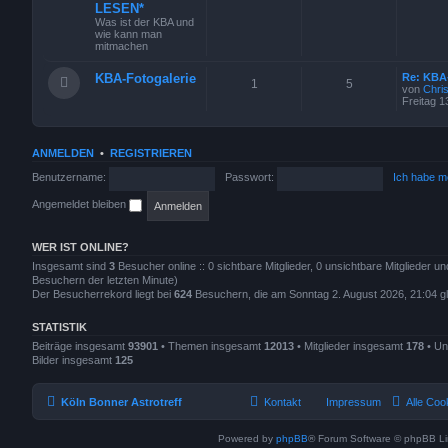
LESEN*
Was ist der KBA und
wie kann man
mitmachen
KBA-Fotogalerie
Re: KBA-
1
5
von
Chri
Freitag 1
ANMELDEN
•
REGISTRIEREN
Benutzername:
Passwort:
Ich habe m
Angemeldet bleiben
WER IST ONLINE?
Insgesamt sind
3
Besucher online :: 0 sichtbare Mitglieder, 0 unsichtbare Mitglieder u
Besuchern der letzten Minute)
Der Besucherrekord liegt bei
624
Besuchern, die am Sonntag 2. August 2026, 21:04 gle
STATISTIK
Beiträge insgesamt
93901
• Themen insgesamt
12013
• Mitglieder insgesamt
178
• Un
Bilder insgesamt
125
Köln Bonner Astrotreff
Kontakt
Impressum
Alle Coo
Powered by
phpBB
® Forum Software © phpBB Li