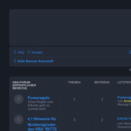
FAQ
Kontakt
Köln Bonner Astrotreff
A
KBA-FORUM
THEMEN
BEITRÄGE
LETZTER
[ÖFFENTLICHER
BEREICH]
Forenregeln
Forenre
2
2
von
Andr
Ohne Regeln und
Montag 6
Etikette geht es
nunmal nicht
👉 Hinweise für
👉👉👉 W
3
2
von
Verw
Nichtmitglieder
Donnerst
des KBA *BITTE