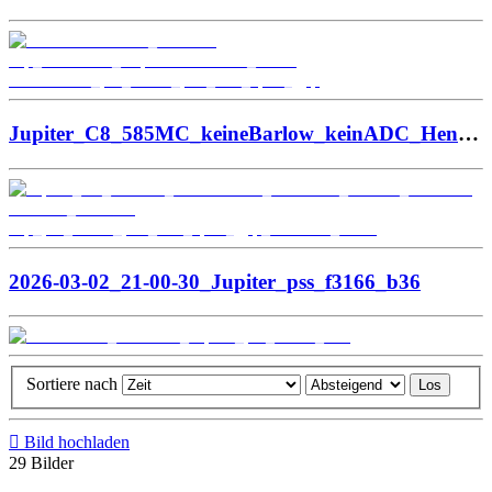
Jupiter_C8_585MC_keineBarlow_keinADC_Hennef_2026-03-07-1925_3-TP-G-Jup_pss_f1487_p20_b28_ap27_gpp_Gain220_16ms
2026-03-02_21-00-30_Jupiter_pss_f3166_b36
Sortiere nach
Bild hochladen
29 Bilder