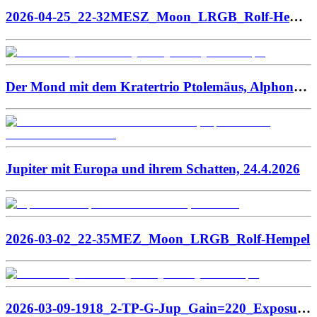
2026-04-25_22-32MESZ_Moon_LRGB_Rolf-Hempel
Der Mond mit dem Kratertrio Ptolemäus, Alphonsus und Arzachel am 25.04.2026
Jupiter mit Europa und ihrem Schatten, 24.4.2026
2026-03-02_22-35MEZ_Moon_LRGB_Rolf-Hempel
2026-03-09-1918_2-TP-G-Jup_Gain=220_Exposure=14.0ms_ZWO ASI585MC_pss_f1706_p20_b28_ap26_gpp