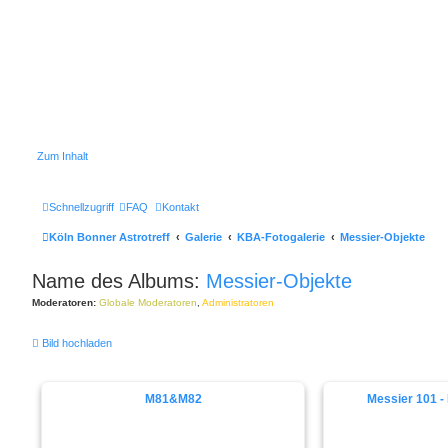
Zum Inhalt
Schnellzugriff
FAQ
Kontakt
Köln Bonner Astrotreff
Galerie
KBA-Fotogalerie
Messier-Objekte
Name des Albums:
Messier-Objekte
Moderatoren:
Globale Moderatoren
,
Administratoren
Bild hochladen
M81&M82
Messier 101 -