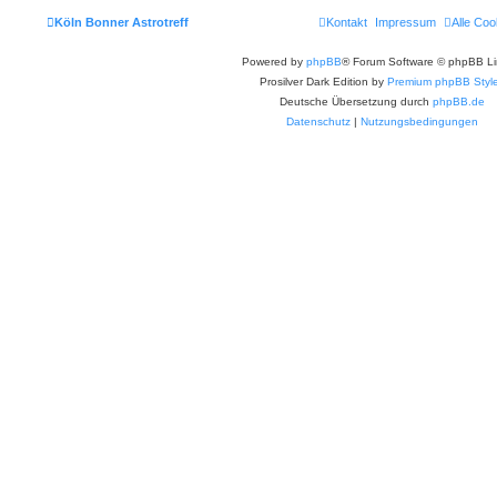
Köln Bonner Astrotreff
Kontakt
Impressum
Alle Coo
Powered by
phpBB
® Forum Software © phpBB Li
Prosilver Dark Edition by
Premium phpBB Styl
Deutsche Übersetzung durch
phpBB.de
Datenschutz
|
Nutzungsbedingungen