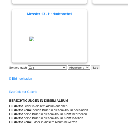
Messier 13 - Herkulesnebel
Sortiere nach
Bild hochladen
zurück zur Galerie
BERECHTIGUNGEN IN DIESEM ALBUM
Du
darfst
Bilder in diesem Album ansehen
Du
darfst keine
neuen Bilder in diesem Album hochladen
Du
darfst
deine Bilder in diesem Album
nicht
bearbeiten
Du
darfst
deine Bilder in diesem Album
nicht
löschen
Du
darfst keine
Bilder in diesem Album bewerten