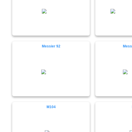
Messier 92
Messi
M104