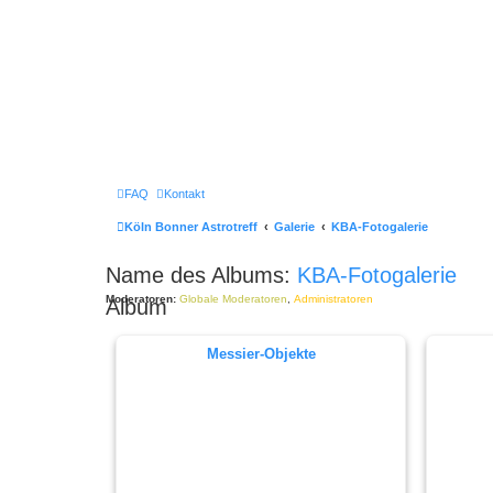
FAQ
Kontakt
Köln Bonner Astrotreff
Galerie
KBA-Fotogalerie
Name des Albums:
KBA-Fotogalerie
Moderatoren:
Globale Moderatoren
,
Administratoren
Album
Messier-Objekte