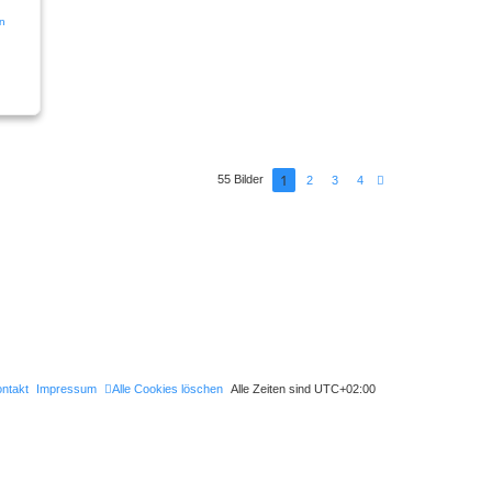
1
55 Bilder
N
2
3
4
ä
c
h
s
t
e
ntakt
Impressum
Alle Cookies löschen
Alle Zeiten sind
UTC+02:00