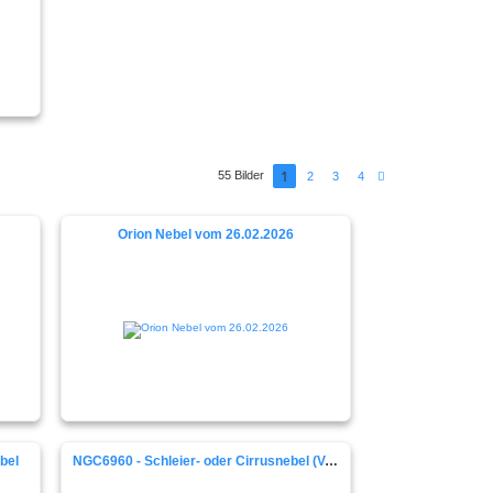
1
55 Bilder
N
2
3
4
ä
c
h
s
Orion Nebel vom 26.02.2026
t
e
bel
NGC6960 - Schleier- oder Cirrusnebel (Veil Nebula)