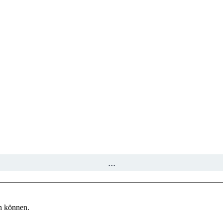
...
n können.